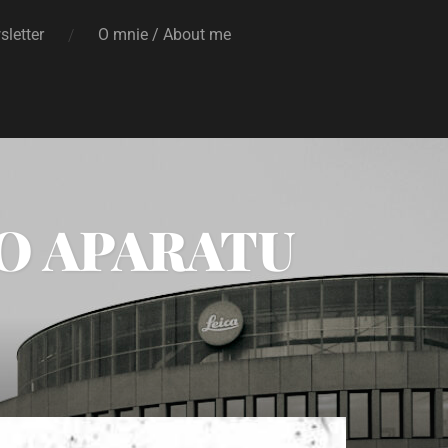
letter
O mnie / About me
O APARATU