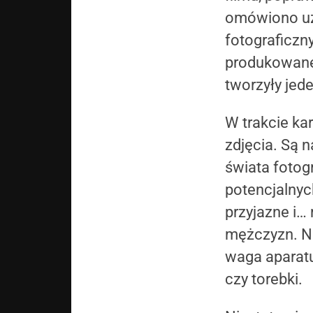
omówiono uży
fotograficzn
produkowane 
tworzyły jed
W trakcie ka
zdjęcia. Są 
świata fotog
potencjalnyc
przyjazne i…
mężczyzn. Na
waga aparat
czy torebki.