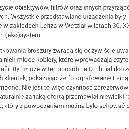
cie obiektywów, filtrów oraz innych przyrzą
ych. Wszystkie przedstawiane urządzenia były
w zakładach Leitza w Wetzlar w latach 30. XX
en (eko)system.
rtkowania broszury zwraca się oczywiście uwa
na nich młode kobiety, które wprowadzają czyte
rafii. Być może w ten sposób Leitz chciał dotr
h klientek, pokazując, że fotografowanie Leicą 
 modne. Nie jest to więc czynność zarezerwow
turalnie za taką ofertą przemawiał niewielki r
u, który z powodzeniem można było schować d