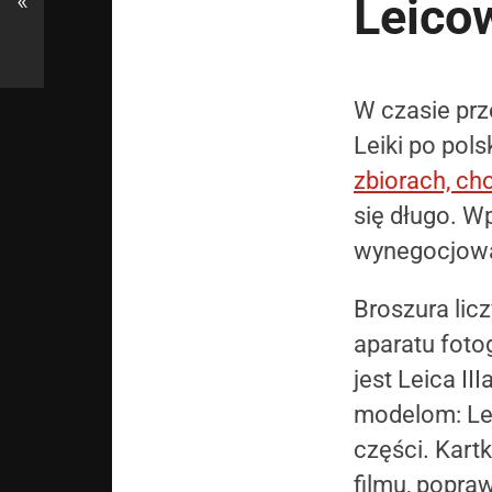
«
Leicow
W czasie prze
Leiki po pol
zbiorach, cho
się długo. W
wynegocjować
Broszura licz
aparatu foto
jest Leica I
modelom: Lei
części. Kart
filmu, popra