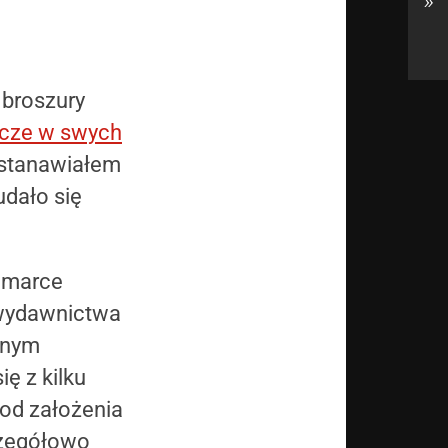
»
 broszury
zcze w swych
astanawiałem
udało się
o marce
 wydawnictwa
nnym
ę z kilku
 od założenia
czegółowo