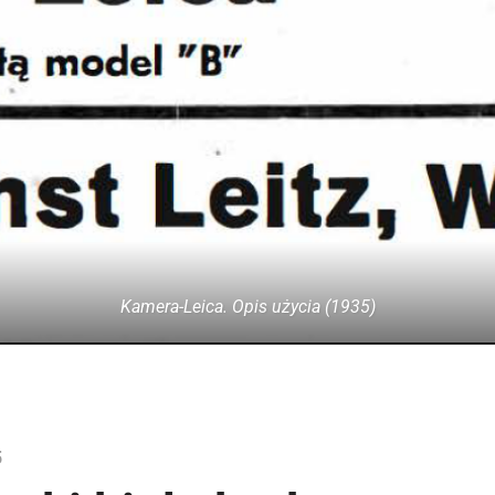
Kamera-Leica. Opis użycia (1935)
5