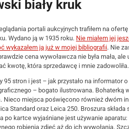
ski biały kruk
glądania portali aukcyjnych trafiłem na ofertę
sku. Wydano ją w 1935 roku.
Nie miałem jej jes
ć wykazałem ją już w mojej bibliografii
. Nie z
prawdzie cena wywoławcza nie była mała, ale 
 kwotę, która sprzedawcę i mnie zadowoliła.
y 95 stron i jest – jak przystało na informator 
graficznego – bogato ilustrowana. Bohaterką
IIa. Nieco miejsca poświęcono również dwóm i
ca Standard oraz Leica 250. Broszura składa si
ka po kartce wyjaśniane jest używanie aparatu:
wnego robienia zdjęć aż do ich wywołania. Sz