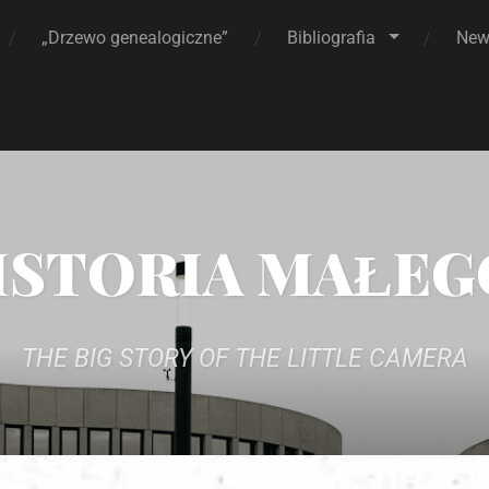
„Drzewo genealogiczne”
Bibliografia
News
ISTORIA MAŁEG
THE BIG STORY OF THE LITTLE CAMERA