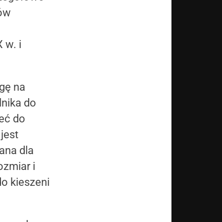
dów
 w. i
gę na
lnika do
zeć do
jest
ana dla
ozmiar i
o kieszeni